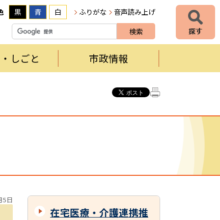
色
黒
青
白
ふりがな
音声読み上げ
者・しごと
市政情報
月5日
在宅医療・介護連携推