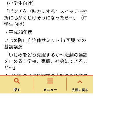
（小学生向け）
「ピンチを『味方にする』スイッチ～挫
折に心がくじけそうになったら～」（中
学生向け）
・平成28年度
いじめ防止自治体サミット in 可児 での
基調講演
「いじめをどう克服するか～悲劇の連鎖
を止める！学校、家庭、社会にできるこ
と～」
：子どものいじめ問題の克服のために最
前線で取り組んでいる国や自治体の最新
の考えを全国に発信することを目的とし
探す
メニュー
先頭に戻る
て開催。
・平成27年度
「親子共依存からの脱出～いじめを敏感
に察知し、乗り越える勇気と知恵を持つ
ために～」