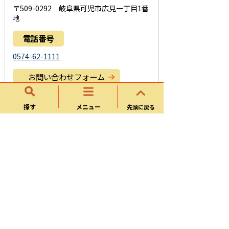
〒509-0292 岐阜県可児市広見一丁目1番
地
電話番号
0574-62-1111
お問い合わせフォーム
探す
メニュー
先頭に戻る
このページに関するアンケート
このページの情報は役に立ちましたか？
役に立
どちらともい
役にたたな
った
えない
かった
このページは見つけやすかったですか？
役にた
どちらともい
役にたたな
った
えない
かった