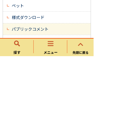
ペット
様式ダウンロード
パブリックコメント
墓地・霊園について
よくある質問
探す
メニュー
先頭に戻る
市民文化部
地域協働課
文化スポーツ課
環境課
図書館