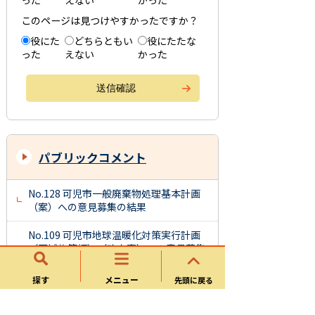
った
えない
かった
このページは見つけやすかったですか？
役にた
どちらともい
役にたたな
った
えない
かった
パブリックコメント
No.128 可児市一般廃棄物処理基本計画
（案）への意見募集の結果
No.109 可児市地球温暖化対策実行計画
（区域施策編）（改定案）への意見募集
の結果
探す
メニュー
先頭に戻る
No.96 可児市環境基本計画（第３次）
（案）への意見募集の結果