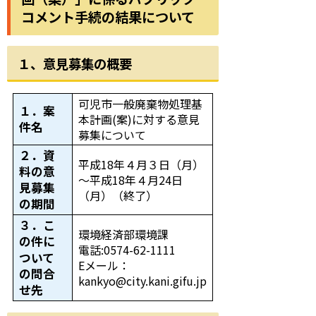
コメント手続の結果について
１、意見募集の概要
可児市一般廃棄物処理基
１．案
本計画(案)に対する意見
件名
募集について
２．資
平成18年４月３日（月）
料の意
～平成18年４月24日
見募集
（月）（終了）
の期間
３．こ
環境経済部環境課
の件に
電話:0574-62-1111
ついて
Eメール：
の問合
kankyo@city.kani.gifu.jp
せ先