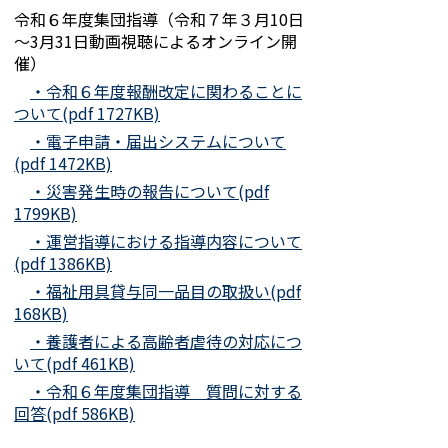
令和６年度集団指導（令和７年３月10
日
～3月31日動画視聴によるオンライン開
催）
・令和６年度報酬改定に関わることに
ついて(pdf 1727KB)
・電子申請・届出システムについて
(pdf 1472KB)
・災害発生時の報告について(pdf
1799KB)
・運営指導における指導内容について
(pdf 1386KB)
・福祉用具貸与同一品目の取扱い(pdf
168KB)
・養護者による高齢者虐待の対応につ
いて(pdf 461KB)
・令和６年度集団指導 質問に対する
回答(pdf 586KB)