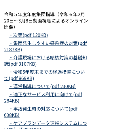
令和５年度年度集団指導（令和６年2
月
20
日～3月8日動画視聴によるオンライン
開催）
・次第(pdf 120KB)
・集団発生しやすい感染症の対策(pdf
2187KB)
・介護現場における結核対策の基礎知
識(pdf 3107KB)
・令和5年度末までの経過措置につい
て(pdf 869KB)
・運営指導について(pdf 230KB)
・適正なサービス利用に向けて(pdf
284KB)
・事故発生時の対応について(pdf
638KB)
・ケアプランデータ連携システムにつ