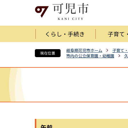
くらし・手続き
子育て
岐阜県可児市ホーム
子育て
現在位置
市内の公立保育園・幼稚園
午前