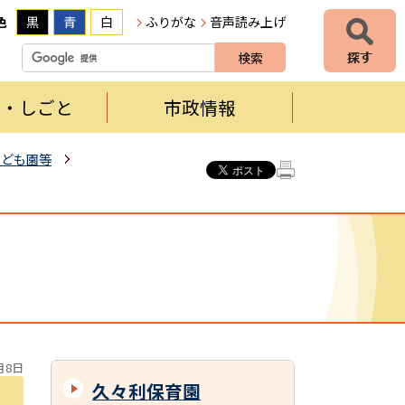
色
黒
青
白
ふりがな
音声読み上げ
者・しごと
市政情報
こども園等
月8日
久々利保育園