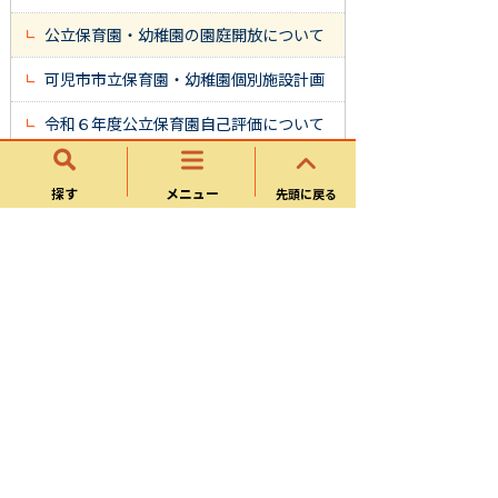
公立保育園・幼稚園の園庭開放について
可児市市立保育園・幼稚園個別施設計画
令和６年度公立保育園自己評価について
令和７年度 公立保育園自己評価につい
て
探す
メニュー
先頭に戻る
保育園・幼稚園における医療的ケア児の
受け入れについて
保育所・幼稚園・認定こども
園等
保育所・幼稚園・認定こども園について
令和8年度 幼稚園、保育所、認定こども
園等の入園手続き