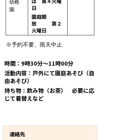
ば 第４火曜
幼稚
日
園
園庭開
放 第２
火曜日
※予約不要、雨天中止
時間：9時30分～11時00分
活動内容：戸外にて園庭あそび（自
由あそび）
持ち物：飲み物（お茶） 必要に応
じて着替えなど
連絡先