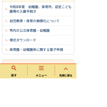
令和8年度 幼稚園、保育所、認定こども
園等の入園手続き
幼児教育・保育の無償化について
市内の公立保育園・幼稚園
様式ダウンロード
保育園・幼稚園係に関する電子申請
幼稚園・保育園・保育サービ
ス
探す
メニュー
先頭に戻る
保育所・幼稚園・認定こども園等
一時的な保育サービス
キッズクラブ（学童保育）