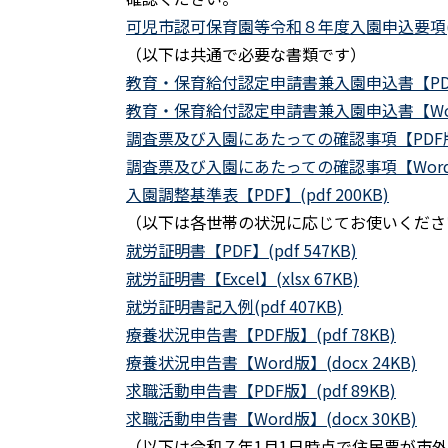
可児市認可保育園等令和８年度入園申込要項(pdf
（以下は共通で必要な書類です）
教育・保育給付認定申請書兼入園申込書【PDF版】
教育・保育給付認定申請書兼入園申込書【Word版
調査票及び入園にあたっての確認事項【PDF
調査票及び入園にあたっての確認事項【Word版】(
入園調整基準表【PDF】(pdf 200KB)
（以下は各世帯の状況に応じてお使いくださ
就労証明書【PDF】(pdf 547KB)
就労証明書【Excel】(xlsx 67KB)
就労証明書記入例(pdf 407KB)
療養状況申告書【PDF版】(pdf 78KB)
療養状況申告書【Word版】(docx 24KB)
求職活動申告書【PDF版】(pdf 89KB)
求職活動申告書【Word版】(docx 30KB)
（以下は令和７年1月1日時点で住民票が市