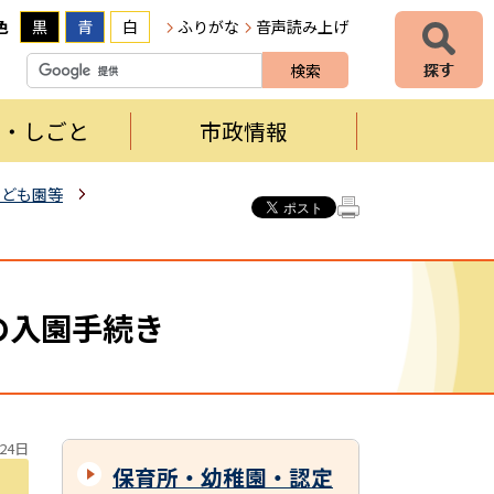
色
黒
青
白
ふりがな
音声読み上げ
者・しごと
市政情報
こども園等
の入園手続き
24日
保育所・幼稚園・認定