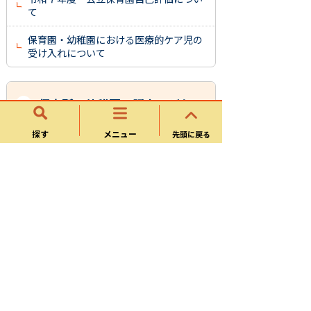
て
保育園・幼稚園における医療的ケア児の
受け入れについて
保育所・幼稚園・認定こども
園等
探す
メニュー
先頭に戻る
保育所・幼稚園・認定こども園について
令和8年度 幼稚園、保育所、認定こども
園等の入園手続き
幼児教育・保育の無償化について
市内の公立保育園・幼稚園
様式ダウンロード
保育園・幼稚園係に関する電子申請