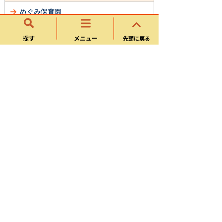
めぐみ保育園
久々利保育園
探す
メニュー
先頭に戻る
土田保育園
瀬田幼稚園
兼山保育園
公立保育園・幼稚園の給食について
公立保育園・幼稚園の園庭開放について
可児市市立保育園・幼稚園個別施設計画
令和６年度公立保育園自己評価について
令和７年度 公立保育園自己評価につい
て
保育園・幼稚園における医療的ケア児の