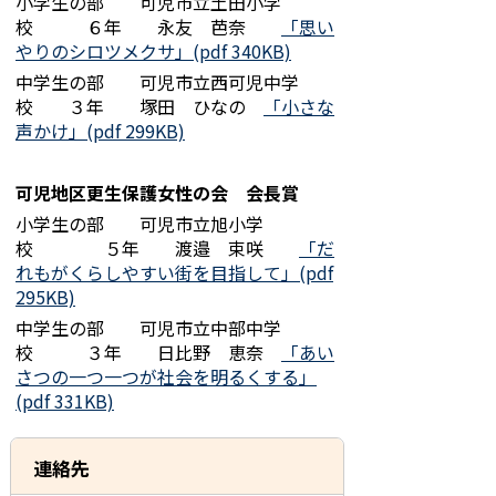
小学生の部 可児市立土田小学
校 ６年 永友 芭奈
「思い
やりのシロツメクサ」(pdf 340KB)
中学生の部 可児市立西可児中学
校 ３年 塚田 ひなの
「小さな
声かけ」(pdf 299KB)
可児地区更生保護女性の会 会長賞
小学生の部 可児市立旭小学
校 ５年 渡邉 束咲
「だ
れもがくらしやすい街を目指して」(pdf
295KB)
中学生の部 可児市立中部中学
校 ３年 日比野 恵奈
「あい
さつの一つ一つが社会を明るくする」
(pdf 331KB)
連絡先