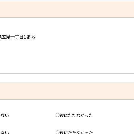
児市広見一丁目1番地
えない
役にたたなかった
えない
役にたたなかった