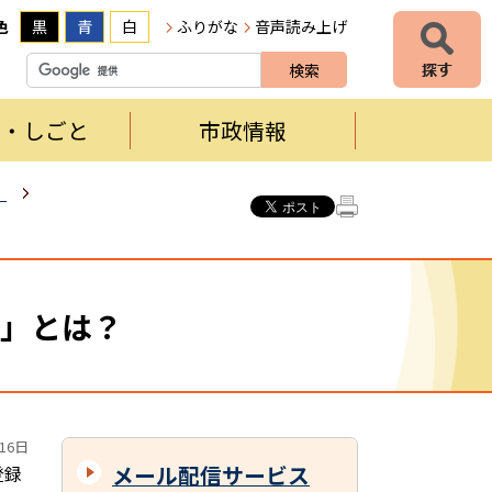
色
黒
青
白
ふりがな
音声読み上げ
者・しごと
市政情報
）
」とは？
16日
メール配信サービス
登録