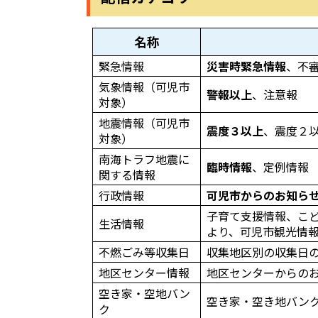
名称
緊急情報
災害時緊急情報
、不
気象情報（可児市
警報以上
、注意報
対象）
地震情報（可児市
震度３以上
、震度２
対象）
南海トラフ地震に
臨時情報
、定例情報
関する情報
行政情報
可児市からのお知ら
子育て支援情報、こど
生活情報
より、可児市観光情
不燃ごみ等収集日
収集地区別の収集日
地区センター情報
地区センターからの
空き家・空地バン
空き家・空き地バン
ク