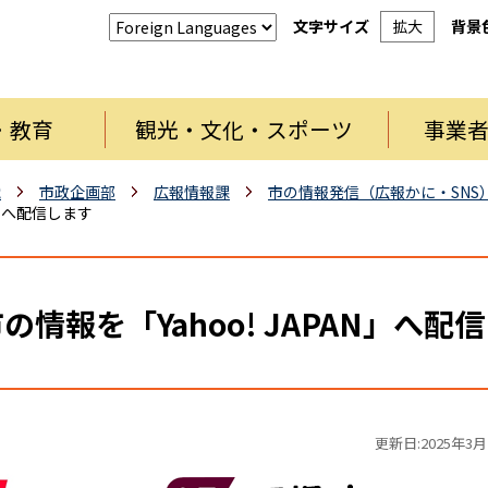
文字サイズ
拡大
背景
・教育
観光・文化・スポーツ
事業
織
市政企画部
広報情報課
市の情報発信（広報かに・SNS
N」へ配信します
の情報を「Yahoo! JAPAN」へ配
更新日:2025年3月