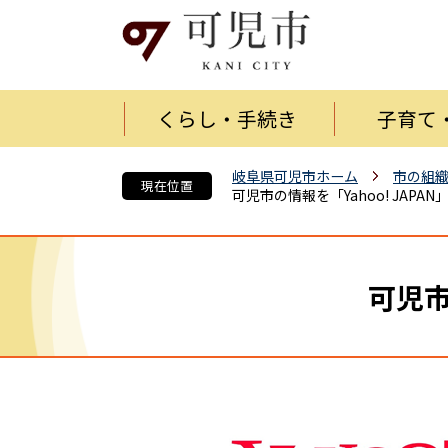
くらし・手続き
子育て
岐阜県可児市ホーム
市の組
現在位置
可児市の情報を「Yahoo! JAPA
可児市