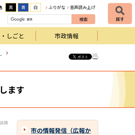
色
黒
青
白
ふりがな
音声読み上げ
者・しごと
市政情報
）
信します
21日
市の情報発信（広報か