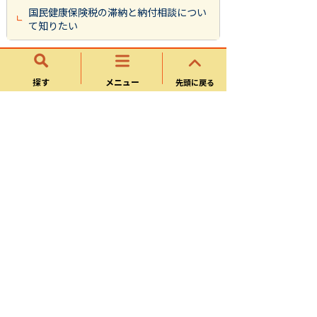
国民健康保険税の滞納と納付相談につい
て知りたい
よくある質問
探す
メニュー
先頭に戻る
国民年金
国民健康保険の加入・脱退について知り
たい
国民健康保険の高額療養費について知り
たい
マイナンバーカードの保険証利用につい
て知りたい
退職後、職場の健康保険を任意継続する
のと国民健康保険に加入するのとではど
ちらが良いですか