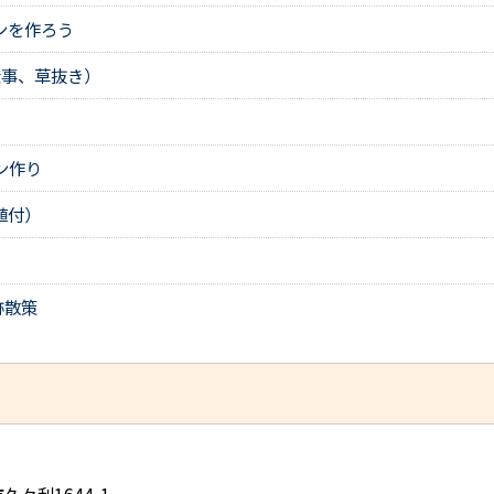
ンを作ろう
仕事、草抜き）
ン作り
植付）
跡散策