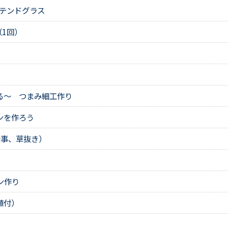
ステンドグラス
1回）
る～ つまみ細工作り
ンを作ろう
仕事、草抜き）
ン作り
植付）