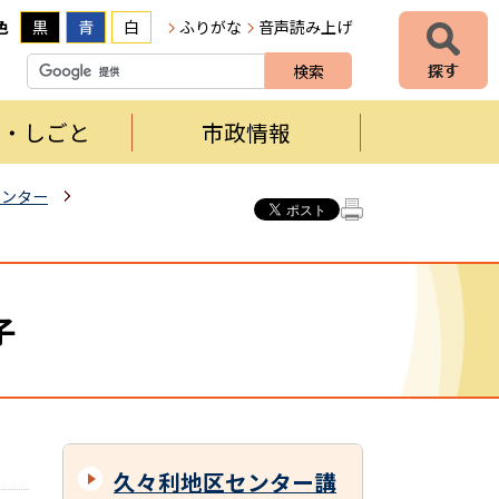
色
黒
青
白
ふりがな
音声読み上げ
者・しごと
市政情報
センター
子
久々利地区センター講