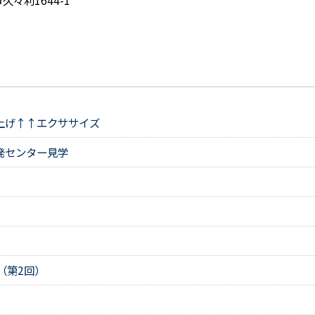
久々利1644-1
上げ↑↑エクササイズ
発センター見学
（第2回）