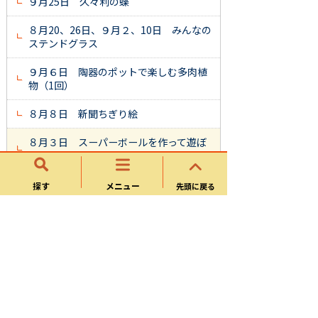
９月25日 久々利の蝶
８月20、26日、９月２、10日 みんなの
ステンドグラス
９月６日 陶器のポットで楽しむ多肉植
物（1回）
８月８日 新聞ちぎり絵
８月３日 スーパーボールを作って遊ぼ
う
７月31日 子ども講座 ～伝統工芸に触
探す
メニュー
先頭に戻る
れる～ つまみ細工作り
７月28日 子ども講座 ハロウィンラン
タンを作ろう
６月1日、24日 久々利わいわい農園
（梅仕事、草抜き）
６月28日 くくり花で作る花玉飾り