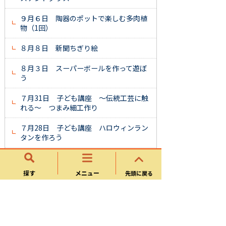
９月６日 陶器のポットで楽しむ多肉植
物（1回）
８月８日 新聞ちぎり絵
８月３日 スーパーボールを作って遊ぼ
う
７月31日 子ども講座 ～伝統工芸に触
れる～ つまみ細工作り
７月28日 子ども講座 ハロウィンラン
タンを作ろう
６月1日、24日 久々利わいわい農園
（梅仕事、草抜き）
探す
メニュー
先頭に戻る
６月28日 くくり花で作る花玉飾り
５月24日 雨の日も楽しく♪かたつむり
パン作り