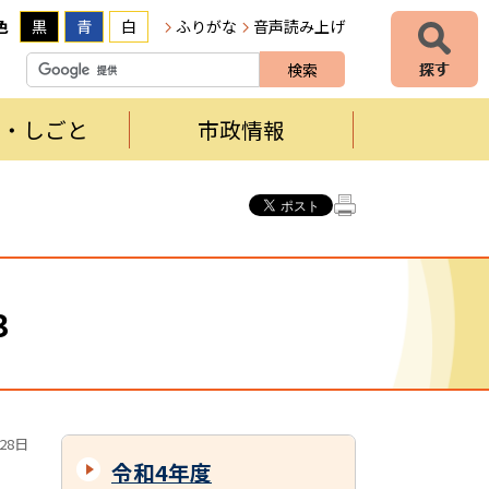
色
黒
青
白
ふりがな
音声読み上げ
者・しごと
市政情報
3
28日
令和4年度