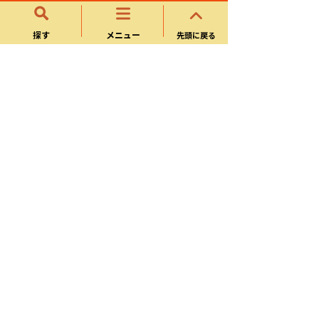
令和4年4月13日公告 可児御嵩インター
チェンジ工業団地（第一工区）造成
その２工事
探す
メニュー
先頭に戻る
令和4年4月13日公告 可児御嵩インター
チェンジ工業団地（第一工区）造成
その１工事
一般競争入札公告
令和８年度
令和７年度
令和６年度
令和５年度
令和4年度
令和3年度