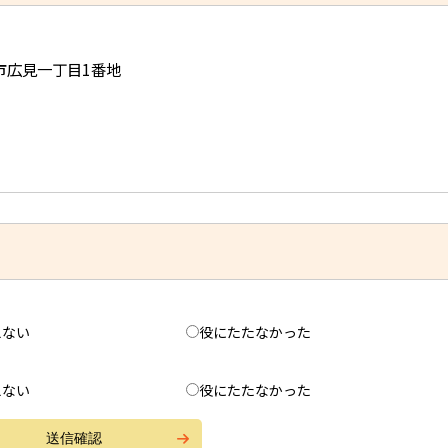
児市広見一丁目1番地
えない
役にたたなかった
えない
役にたたなかった