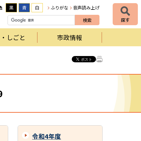
色
黒
青
白
ふりがな
音声読み上げ
者・しごと
市政情報
9
令和4年度