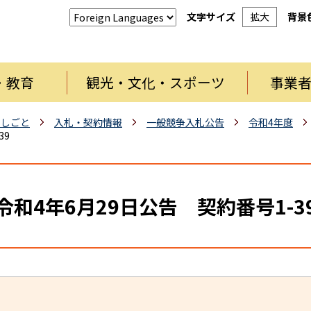
文字サイズ
拡大
背景
・教育
観光・文化・スポーツ
事業
・しごと
入札・契約情報
一般競争入札公告
令和4年度
39
令和4年6月29日公告 契約番号1-3