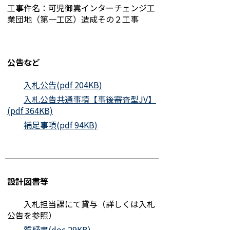
工事件名：可児御嵩インターチェンジ工
業団地（第一工区）造成その２工事
公告など
入札公告(pdf 204KB)
入札公告共通事項【事後審査型JV】
(pdf 364KB)
補足事項(pdf 94KB)
設計図書等
入札担当課にて貸与（詳しくは入札
公告を参照）
質疑書(doc 29KB)