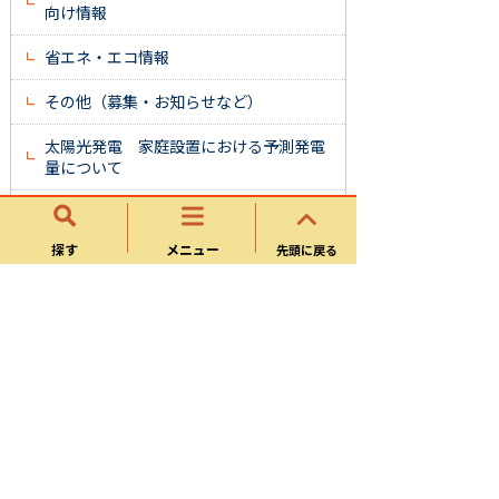
向け情報
省エネ・エコ情報
その他（募集・お知らせなど）
太陽光発電 家庭設置における予測発電
量について
可児市の里山について
探す
メニュー
先頭に戻る
環境教育 ～可児っ子たちの未来のため
に～
くらしカーボンニュートラルクラブのご
案内
環境政策
リユース促進に向け株式会社マーケット