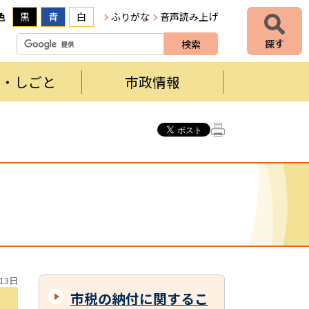
色
黒
青
白
ふりがな
音声読み上げ
者・しごと
市政情報
13日
市税の納付に関するこ