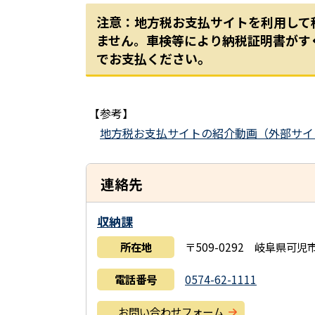
注意：地方税お支払サイトを利用して
ません。車検等により納税証明書がす
。
でお支払ください
【参考】
地方税お支払サイトの紹介動画（外部サイ
連絡先
収納課
所在地
〒509-0292 岐阜県可
電話番号
0574-62-1111
お問い合わせフォーム