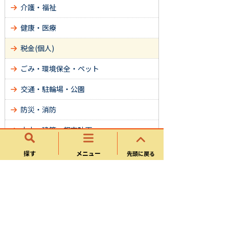
介護・福祉
健康・医療
税金(個人)
ごみ・環境保全・ペット
交通・駐輪場・公園
防災・消防
土木・建築・都市計画
水道・下水道
探す
メニュー
先頭に戻る
文化・スポーツ・図書館・地区センター
住まい・移住
各種相談