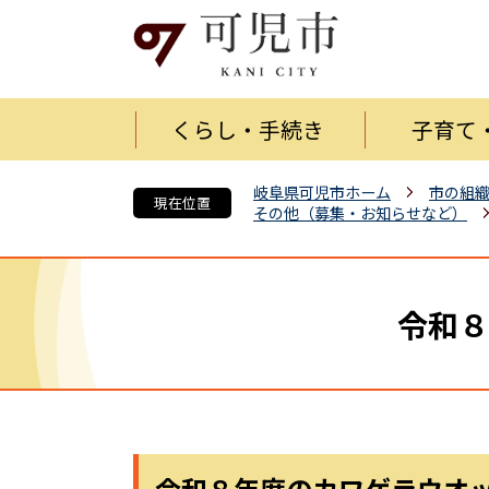
くらし・手続き
子育て
岐阜県可児市ホーム
市の組
現在位置
その他（募集・お知らせなど）
令和８
令和８年度のカワゲラウオ