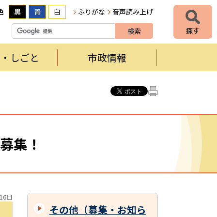
色
黒
青
白
ふりがな
音声読み上げ
者・しごと
市政情報
募集！
16日
その他（募集・お知ら