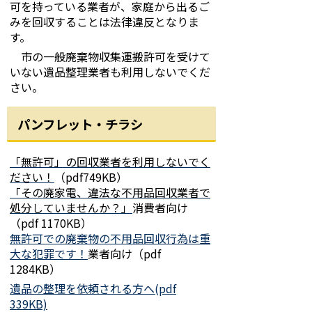
可を持っている業者が、家庭から出るご
みを回収することは法律違反となりま
す。
市の一般廃棄物収集運搬許可を受けて
いない遺品整理業者も利用しないでくだ
さい。
パンフレット・チラシ
「無許可」の回収業者を利用しないでく
ださい！
（pdf749KB）
「その廃家電、違法な不用品回収業者で
処分していませんか？」
消費者向け
（pdf 1170KB）
無許可での廃棄物の不用品回収行為は重
大な犯罪です！
業者向け（pdf
1284KB）
遺品の整理を依頼される方へ(pdf
339KB)