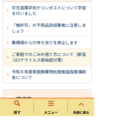
可児高等学校がコンポストについて学習
を行いました
「無許可」の不用品回収業者に注意しま
しょう
集積場からの持ち去りを禁止します
ご家庭でのごみの捨て方について（新型
コロナウイルス感染症対策）
令和８年度家庭廃棄物処理施設設置補助
金について
環境課
探す
メニュー
先頭に戻る
ごみ分別、収集日程
リサイクル