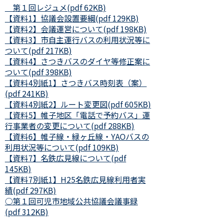
第１回レジュメ(pdf 62KB)
【資料1】協議会設置要綱(pdf 129KB)
【資料2】会議運営について(pdf 198KB)
【資料3】市自主運行バスの利用状況等に
ついて(pdf 217KB)
【資料4】さつきバスのダイヤ等修正案に
ついて(pdf 398KB)
【資料4別紙1】さつきバス時刻表（案）
(pdf 241KB)
【資料4別紙2】ルート変更図(pdf 605KB)
【資料5】帷子地区「電話で予約バス」運
行事業者の変更について(pdf 288KB)
【資料6】帷子線・緑ヶ丘線・YAOバスの
利用状況等について(pdf 109KB)
【資料7】名鉄広見線について(pdf
145KB)
【資料7別紙1】H25名鉄広見線利用者実
績(pdf 297KB)
○第１回可児市地域公共協議会議事録
(pdf 312KB)