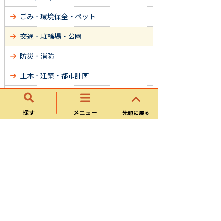
ごみ・環境保全・ペット
交通・駐輪場・公園
防災・消防
土木・建築・都市計画
水道・下水道
探す
メニュー
先頭に戻る
文化・スポーツ・図書館・地区センター
住まい・移住
各種相談
サイトマップ
可児市ホームページについて
ウェブアクセシビリティ方針