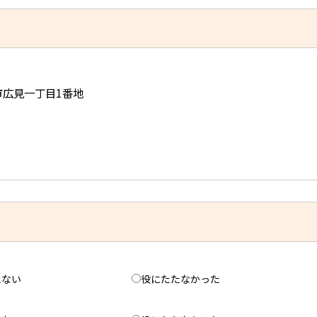
児市広見一丁目1番地
えない
役にたたなかった