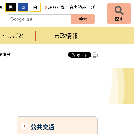
色
黒
青
白
ふりがな
音声読み上げ
者・しごと
市政情報
協議会
公共交通