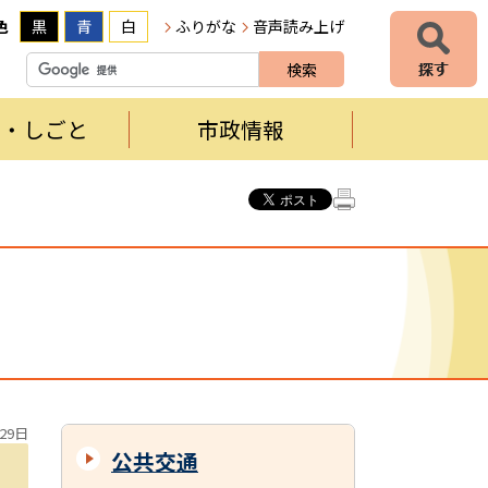
色
黒
青
白
ふりがな
音声読み上げ
者・しごと
市政情報
29日
公共交通