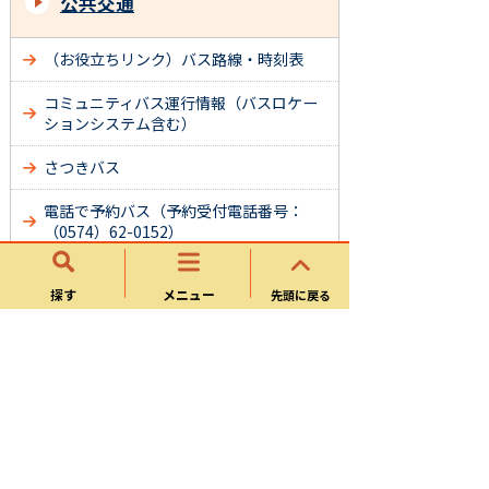
公共交通
（お役立ちリンク）バス路線・時刻表
コミュニティバス運行情報（バスロケー
ションシステム含む）
さつきバス
電話で予約バス（予約受付電話番号：
（0574）62-0152）
YAOバス
探す
メニュー
先頭に戻る
民間の公共交通機関
リニア中央新幹線
名鉄広見線（新可児駅～御嵩駅間）につ
いて
名鉄広見線活性化協議会