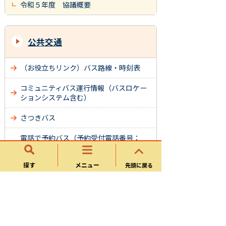
令和５年度 協議概要
公共交通
（お役立ちリンク）バス路線・時刻表
コミュニティバス運行情報（バスロケー
ションシステム含む）
さつきバス
電話で予約バス（予約受付電話番号：
（0574）62-0152）
探す
メニュー
先頭に戻る
YAOバス
民間の公共交通機関
リニア中央新幹線