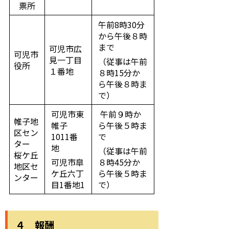
票所
午前8時30分
から午後８時
まで
可児市広
可児市
見一丁目
（従事は午前
役所
１番地
８時15分か
ら午後８時ま
で）
可児市東
午前９時か
帷子地
帷子
ら午後５時ま
区セン
1011番
で
ター
地
（従事は午前
桜ケ丘
可児市皐
８時45分か
地区セ
ケ丘六丁
ら午後５時ま
ンター
目1番地1
で）
４ 報酬