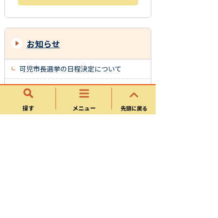
お知らせ
可児市長選挙の日程決定について
「サイバーセキュリティを確保するため
の方針」の策定
探す
メニュー
先頭に戻る
若者の投票立会人募集
今後執行予定の選挙
選挙権年齢の引き下げ（18歳選挙権）
引越したら住民票を移しましょう！
在外選挙人名簿登録の出国時申請が可能
になりました