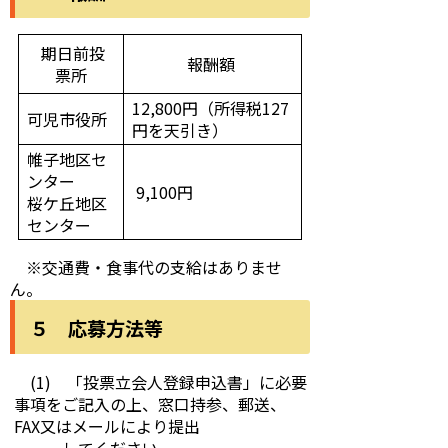
期日前投
報酬額
票所
12,800円（所得税127
可児市役所
円を天引き）
帷子地区セ
ンター
9,100円
桜ケ丘地区
センター
※交通費・食事代の支給はありませ
ん。
５ 応募方法等
(1) 「投票立会人登録申込書」に必要
事項をご記入の上、窓口持参、郵送、
FAX又はメールにより提出