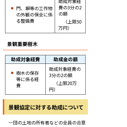
助成対象経
費の3分の2
門、塀等の工作物
の額
の外観の保全に係
る整備費
（上限50
万円）
景観重要樹木
助成対象経費
助成金の額
助成対象経費の
樹木の保存
3分の2の額
等に係る経
（上限20万
費
円）
景観協定に対する助成について
一団の土地の所有者などの全員の合意