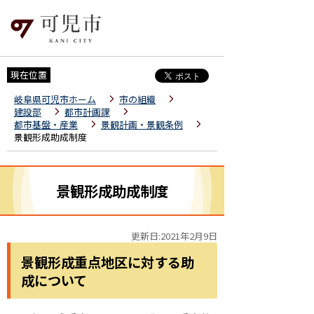
現在位置
岐阜県可児市ホーム
市の組織
建設部
都市計画課
都市基盤・産業
景観計画・景観条例
景観形成助成制度
景観形成助成制度
更新日:2021年2月9日
景観形成重点地区に対する助
成について