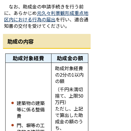
なお、助成金の申請手続きを行う前
に、あらかじめ
元久々利景観形成重点地
区内における行為の届出
を行い、適合通
知書の交付を受けてください。
助成の内容
助成対象経費
助成金の額
助成対象経費
の2分の1以内
の額
（千円未満切
捨て、上限50
万円）
建築物の建築
ただし、上記
等に係る整備
で算出した助
費
成金の額のう
門、塀等の工
ち、