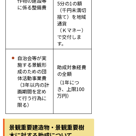
作物の建設等
5分の1の額
に係る整備費
（千円未満切
捨て）を地域
通貨
（Ｋマネー）
で交付しま
す。
自治会等が実
施する景観形
助成対象経費
成のための団
の全額
体活動事業費
（1年につ
（3年以内の計
き、上限100
画期間を定め
万円）
て行う行為に
限る）
景観重要建造物・景観重要樹
木に対する助成について