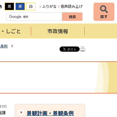
色
黒
青
白
ふりがな
音声読み上げ
者・しごと
市政情報
観条例
月9日
景観計画・景観条例
画課