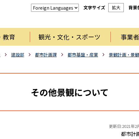
文字サイズ
拡大
背景
・教育
観光・文化・スポーツ
事業
織
建設部
都市計画課
都市基盤・産業
景観計画・景
その他景観について
更新日:2021年2
都市計