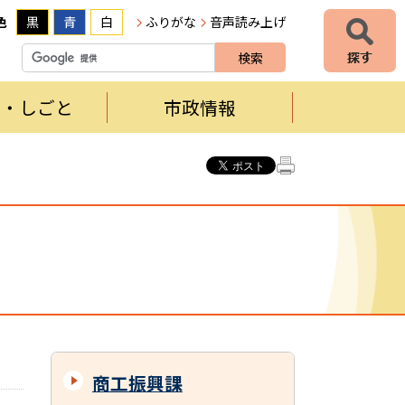
色
黒
青
白
ふりがな
音声読み上げ
者・しごと
市政情報
商工振興課