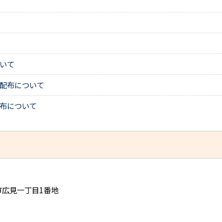
いて
の配布について
布について
児市広見一丁目1番地