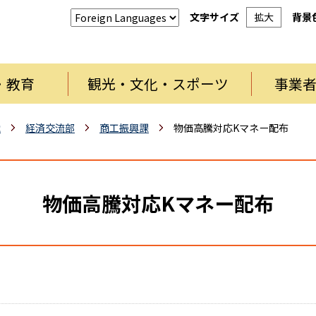
文字サイズ
拡大
背景
・教育
観光・文化・スポーツ
事業
織
経済交流部
商工振興課
物価高騰対応Kマネー配布
物価高騰対応Kマネー配布