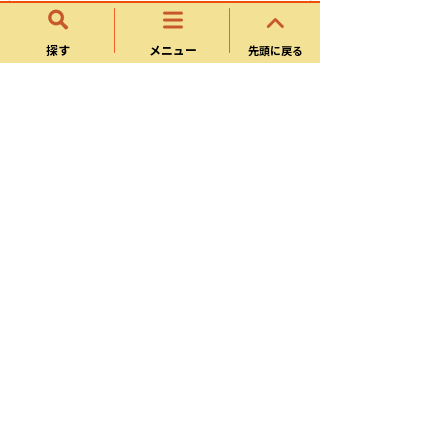
様式ダウンロード
探す
メニュー
先頭に戻る
季節のお知らせ
休日・夜間の急病
妊娠・出産
おとなの健康
健康づくり
医療
新型コロナワクチン接種
予防接種健康被害救済制度について
施策
パブリックコメント