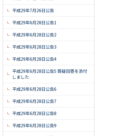
平成29年7月26日公告
平成29年6月28日公告1
平成29年6月28日公告2
平成29年6月28日公告3
平成29年6月28日公告4
平成29年6月28日公告5 質疑回答を添付
しました
平成29年6月28日公告6
平成29年6月28日公告7
平成29年6月28日公告8
平成29年6月28日公告9