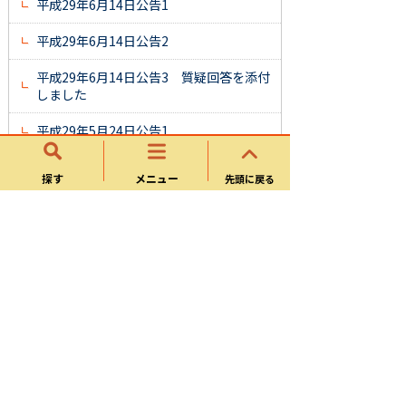
平成29年6月14日公告1
平成29年6月14日公告2
平成29年6月14日公告3 質疑回答を添付
しました
平成29年5月24日公告1
平成29年5月24日公告2
探す
メニュー
先頭に戻る
平成29年5月24日公告3 質疑回答を添付
しました
平成29年5月11日公告1
平成29年5月11日公告2
一般競争入札公告