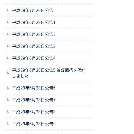
平成29年7月26日公告
平成29年6月28日公告1
平成29年6月28日公告2
平成29年6月28日公告3
平成29年6月28日公告4
平成29年6月28日公告5 質疑回答を添付
しました
平成29年6月28日公告6
平成29年6月28日公告7
平成29年6月28日公告8
平成29年6月28日公告9