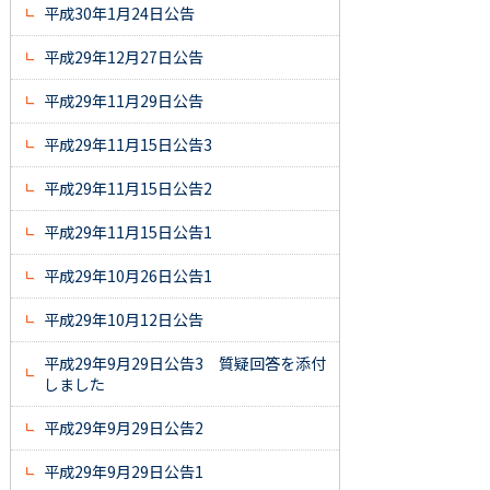
平成30年1月24日公告
平成29年12月27日公告
平成29年11月29日公告
平成29年11月15日公告3
平成29年11月15日公告2
平成29年11月15日公告1
平成29年10月26日公告1
平成29年10月12日公告
平成29年9月29日公告3 質疑回答を添付
しました
平成29年9月29日公告2
平成29年9月29日公告1