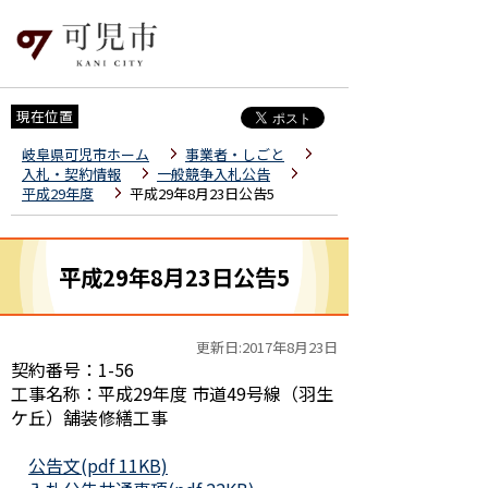
現在位置
岐阜県可児市ホーム
事業者・しごと
入札・契約情報
一般競争入札公告
平成29年度
平成29年8月23日公告5
平成29年8月23日公告5
更新日:2017年8月23日
契約番号：1-56
工事名称：平成29年度 市道49号線（羽生
ケ丘）舗装修繕工事
公告文(pdf 11KB)