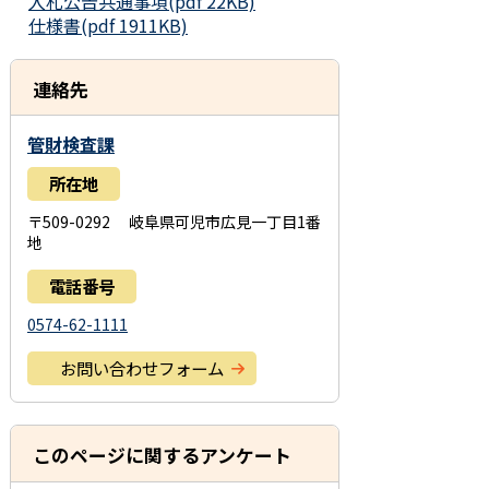
入札公告共通事項(pdf 22KB)
仕様書(pdf 1911KB)
連絡先
管財検査課
所在地
〒509-0292 岐阜県可児市広見一丁目1番
地
電話番号
0574-62-1111
お問い合わせフォーム
このページに関するアンケート