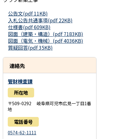
公告文(pdf 11KB)
入札公告共通事項(pdf 22KB)
仕様書(pdf 609KB)
図面（建築・構造）(pdf 7183KB)
図面（電気・機械）(pdf 4036KB)
質疑回答(pdf 35KB)
連絡先
管財検査課
所在地
〒509-0292 岐阜県可児市広見一丁目1番
地
電話番号
0574-62-1111