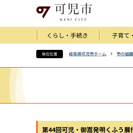
くらし・手続き
子育て
岐阜県可児市ホーム
市の組
現在位置
第44回可児・御嵩発明くふう展