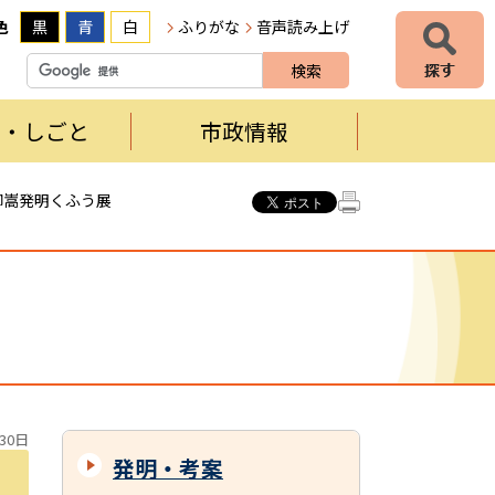
色
黒
青
白
ふりがな
音声読み上げ
者・しごと
市政情報
御嵩発明くふう展
30日
発明・考案