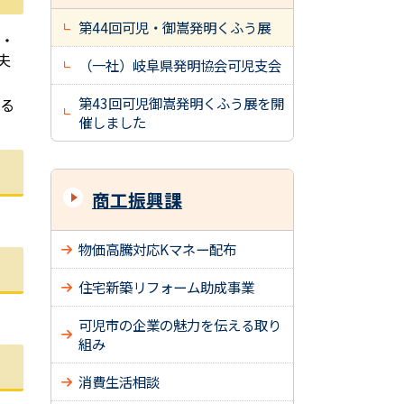
第44回可児・御嵩発明くふう展
・
夫
（一社）岐阜県発明協会可児支会
第43回可児御嵩発明くふう展を開
る
催しました
商工振興課
物価高騰対応Kマネー配布
住宅新築リフォーム助成事業
可児市の企業の魅力を伝える取り
組み
消費生活相談