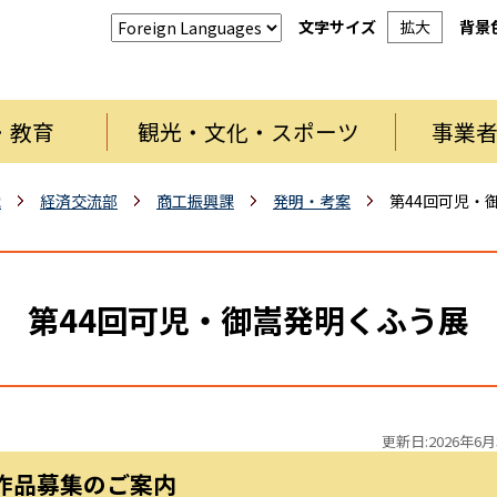
文字サイズ
拡大
背景
・教育
観光・文化・スポーツ
事業
織
経済交流部
商工振興課
発明・考案
第44回可児・
第44回可児・御嵩発明くふう展
更新日:2026年6月
作品募集のご案内