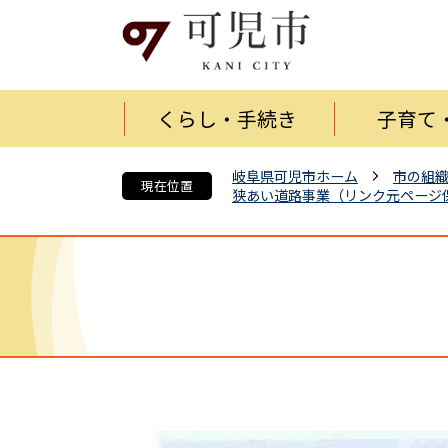
くらし・手続き
子育て
岐阜県可児市ホーム
市の組
現在位置
狭あい道路事業（リンク元ページ