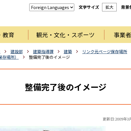
文字サイズ
拡大
背景
・教育
観光・文化・スポーツ
事業
織
建設部
建築指導課
建築
リンク元ページ保存場所
保存場所）
整備完了後のイメージ
整備完了後のイメージ
更新日:2009年3