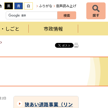
色
黒
青
白
ふりがな
音声読み上げ
者・しごと
市政情報
月2日
狭あい道路事業（リン