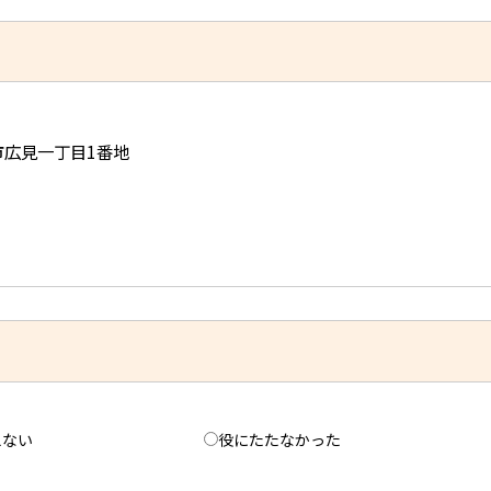
児市広見一丁目1番地
えない
役にたたなかった