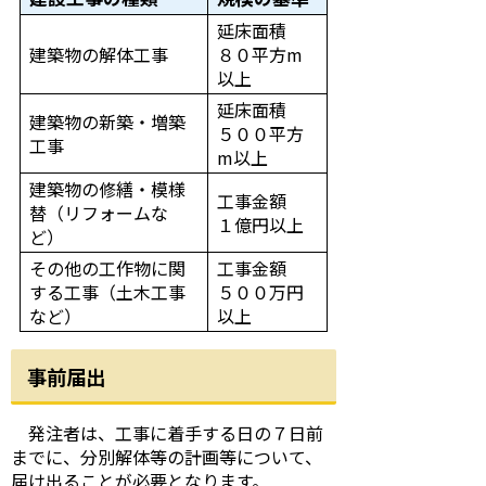
延床面積
建築物の解体工事
８０平方m
以上
延床面積
建築物の新築・増築
５００平方
工事
m以上
建築物の修繕・模様
工事金額
替（リフォームな
１億円以上
ど）
その他の工作物に関
工事金額
する工事（土木工事
５００万円
など）
以上
事前届出
発注者は、工事に着手する日の７日前
までに、分別解体等の計画等について、
届け出ることが必要となります。