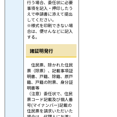
行う場合、委任状に必要
事項を記入・押印したう
えで申請書に添えて提出
してください。
※様式を印刷できない場
合は、便せんなどに記入
する。
諸証明発行
住民票、除かれた住民
票（除票）、記載事項証
明書、戸籍、除籍、原戸
籍、戸籍の附票、身分証
明書等
（注意）委任状で、住民
票コード記載及び個人番
号(マイナンバー)記載の
住民票を請求いただいた
場合は、代理人にお渡し