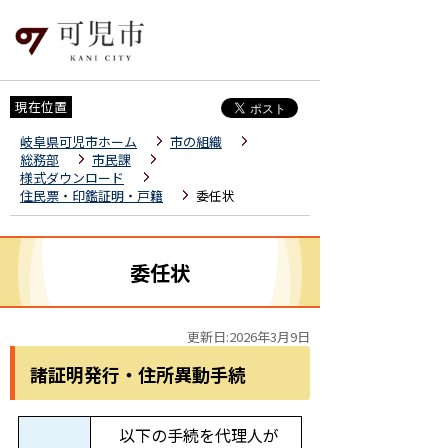
現在位置
岐阜県可児市ホーム
市の組織
総務部
市民課
様式ダウンロード
住民票・印鑑証明・戸籍
委任状
委任状
更新日:2026年3月9日
諸証明発行・住所異動手続
以下の手続を代理人が