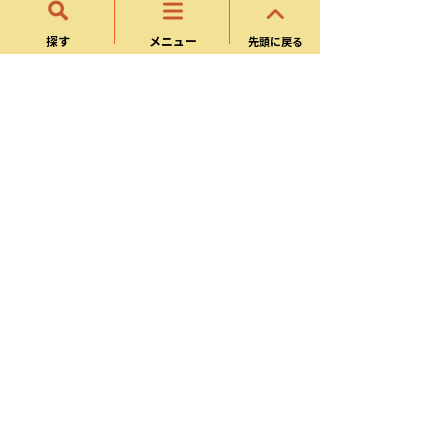
自治会活動・市民活動支援
探す
メニュー
先頭に戻る
刈草・枝条処分申請書（公園・緑地）
原材料支給申請書（公園・緑地）
可児市公衆トイレ設置補助金交付申請書
公園遊具等設置（補修）事業
様式ダウンロード
都市計画・景観・屋外広告物
公園許可申請入力フォーム
自治会活動・市民活動支援