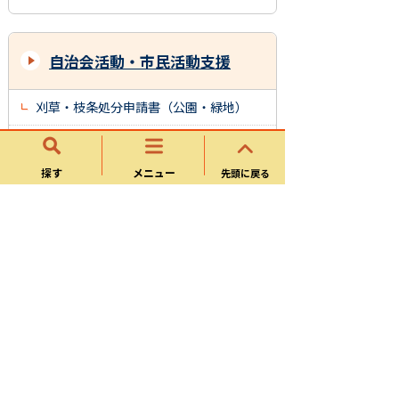
自治会活動・市民活動支援
刈草・枝条処分申請書（公園・緑地）
原材料支給申請書（公園・緑地）
探す
メニュー
先頭に戻る
可児市公衆トイレ設置補助金交付申請書
公園遊具等設置（補修）事業
様式ダウンロード
都市計画・景観・屋外広告物
公園許可申請入力フォーム
自治会活動・市民活動支援