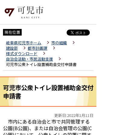
現在位置
岐阜県可児市ホーム
市の組織
建設部
都市計画課
様式ダウンロード
自治会活動・市民活動支援
可児市公衆トイレ設置補助金交付申請書
可児市公衆トイレ設置補助金交付
申請書
更新日:2022年1月11日
市内にある自治会と市で共同管理する
公園(B公園)、または自治会管理の公園(C
公園)において、公衆トイレの設置に関す